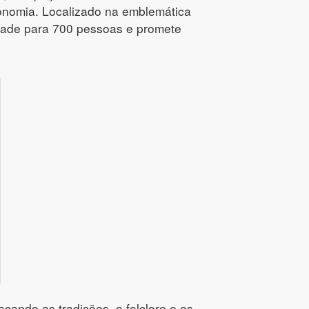
ronomia. Localizado na emblemática
ade para 700 pessoas e promete
acando as tradições, o folclore e as