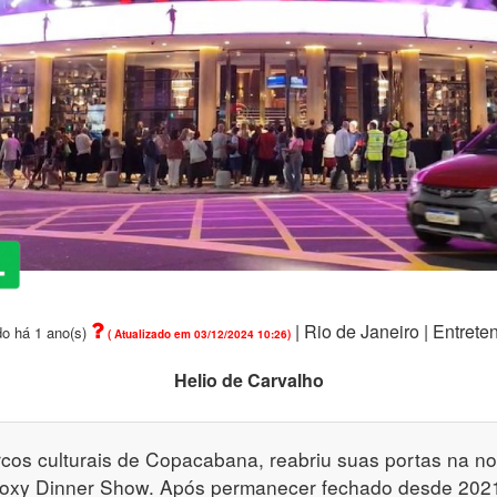
|
Rio de Janeiro |
Entreten
o há 1 ano(s)
( Atualizado em 03/12/2024 10:26)
Helio de Carvalho
cos culturais de Copacabana, reabriu suas portas na noi
oxy Dinner Show. Após permanecer fechado desde 2021,