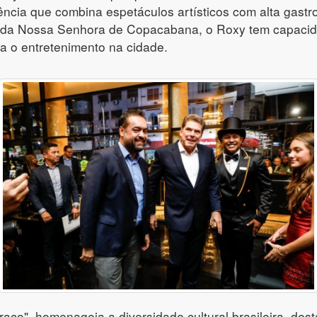
ência que combina espetáculos artísticos com alta gast
nida Nossa Senhora de Copacabana, o Roxy tem capacid
a o entretenimento na cidade.
aço", homenageia a diversidade cultural brasileira, dest