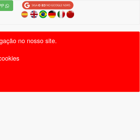
PP
gação no nosso site.
cookies