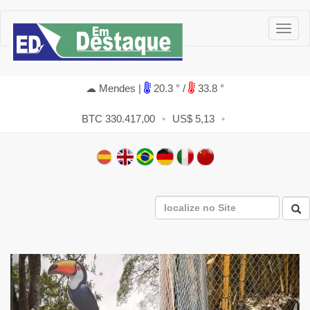
☁ Mendes |
20.3 ° /
33.8 °
BTC 330.417,00
•
US$ 5,13
•
Previous
Next