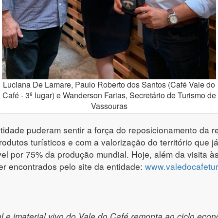
Luciana De Lamare, Paulo Roberto dos Santos (Café Vale do
Café - 3º lugar) e Wanderson Farias, Secretário de Turismo de
Vassouras
tidade puderam sentir a força do reposicionamento da r
utos turísticos e com a valorização do território que já
el por 75% da produção mundial. Hoje, além da visita às
er encontrados pelo site da entidade:
www.valedocafetu
l e imaterial vivo do Vale do Café remonta ao ciclo eco