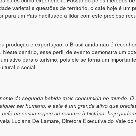
r os cafés como experiência. Passando pelos métodos de
dade varietal e questões de território, o café hoje é um
or para um País habituado a lidar com este precioso re
 na produção e exportação, o Brasil ainda não é reconh
. Neste cenário, esse perfil de evento demonstra um pot
um ativo para o turismo, pois ele se torna um important
ltural e social.
 nome da segunda bebida mais consumida no mundo. O 
lquer ser humano, e este é um grande ativo que precisa
o café na nossa região se resumia à história, hoje pode
revela Luciana De Lamare, Diretora Executiva do Vale do