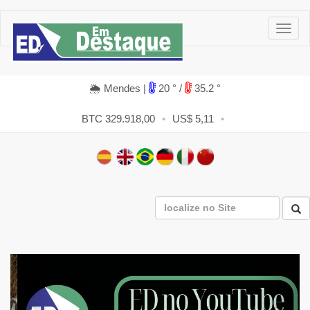
🌦 Mendes |
20 ° /
35.2 °
BTC 329.918,00
•
US$ 5,11
•
Previous
Next