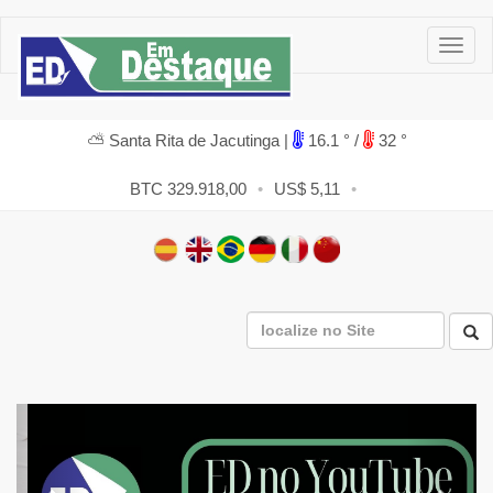
⛅ Santa Rita de Jacutinga |
16.1 ° /
32 °
BTC 329.918,00
•
US$ 5,11
•
Previous
Next